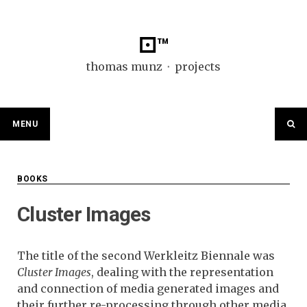
Skip
to
content
⚀™
thomas munz ⬞ projects
MENU
BOOKS
Cluster Images
The title of the second Werkleitz Biennale was
Cluster Images
, dealing with the representation
and connection of media generated images and
their further re-processing through other media.