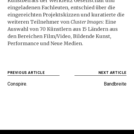
Kunstbeirats der Werkleitz Gesellschaft und
eingeladenen Fachleuten, entschied über die
eingereichten Projektskizzen und kuratierte die
weiteren Teilnehmer von
Cluster Images
: Eine
Auswahl von 70 Künstlern aus 15 Ländern aus
den Bereichen Film/Video, Bildende Kunst,
Performance und Neue Medien.
Post
PREVIOUS ARTICLE
NEXT ARTICLE
navigation
Conspire.
Bandbreite